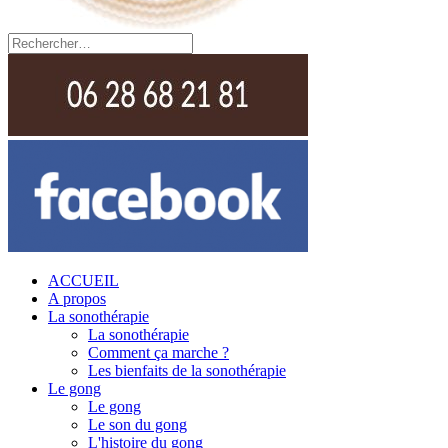
ACCUEIL
A propos
La sonothérapie
La sonothérapie
Comment ça marche ?
Les bienfaits de la sonothérapie
Le gong
Le gong
Le son du gong
L'histoire du gong