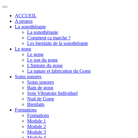
ACCUEIL
A propos
La sonothérapie
La sonothérapie
Comment ça marche ?
Les bienfaits de la sonothérapie
Le gong
Le gong
Le son du gong
L'histoire du gong
La nature et fabrication du Gong
Soins sonores
Soins sonores
Bain de gong
Soin Vibratoire Individuel
Nuit de Gong
Bienfaits
Formations
Formations
Module 1
Module 2
Module 3
Module 4