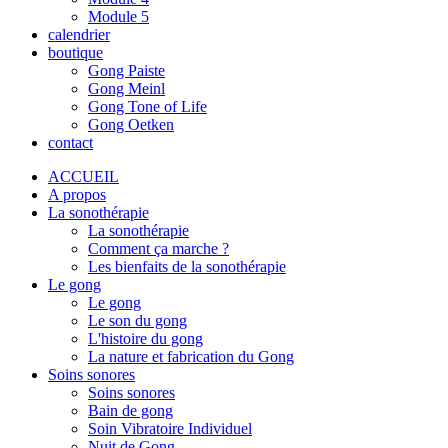
Module 5
calendrier
boutique
Gong Paiste
Gong Meinl
Gong Tone of Life
Gong Oetken
contact
ACCUEIL
A propos
La sonothérapie
La sonothérapie
Comment ça marche ?
Les bienfaits de la sonothérapie
Le gong
Le gong
Le son du gong
L'histoire du gong
La nature et fabrication du Gong
Soins sonores
Soins sonores
Bain de gong
Soin Vibratoire Individuel
Nuit de Gong