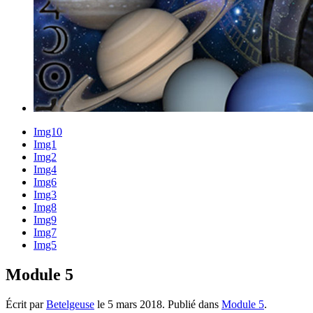
Img10
Img1
Img2
Img4
Img6
Img3
Img8
Img9
Img7
Img5
Module 5
Écrit par
Betelgeuse
le
5 mars 2018
. Publié dans
Module 5
.