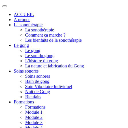
ACCUEIL
A propos
La sonothérapie
La sonothérapie
Comment ça marche ?
Les bienfaits de la sonothérapie
Le gong
Le gong
Le son du gong
L'histoire du gong
La nature et fabrication du Gong
Soins sonores
Soins sonores
Bain de gong
Soin Vibratoire Individuel
Nuit de Gong
Bienfaits
Formations
Formations
Module 1
Module 2
Module 3
Module 4