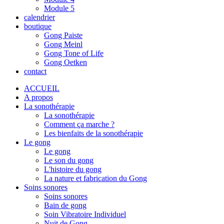
Module 5
calendrier
boutique
Gong Paiste
Gong Meinl
Gong Tone of Life
Gong Oetken
contact
ACCUEIL
A propos
La sonothérapie
La sonothérapie
Comment ça marche ?
Les bienfaits de la sonothérapie
Le gong
Le gong
Le son du gong
L'histoire du gong
La nature et fabrication du Gong
Soins sonores
Soins sonores
Bain de gong
Soin Vibratoire Individuel
Nuit de Gong