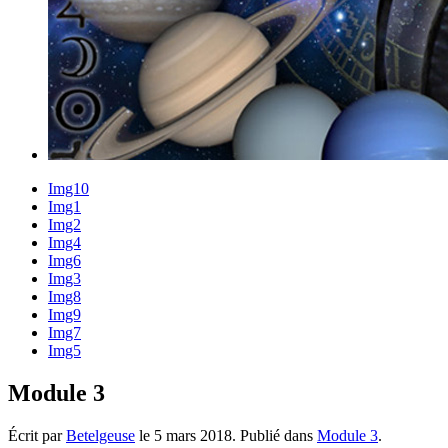
Img10
Img1
Img2
Img4
Img6
Img3
Img8
Img9
Img7
Img5
Module 3
Écrit par
Betelgeuse
le
5 mars 2018
. Publié dans
Module 3
.