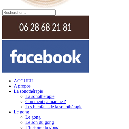
ACCUEIL
A propos
La sonothérapie
La sonothérapie
Comment ça marche ?
Les bienfaits de la sonothérapie
Le gong
Le gong
Le son du gong
L'histoire du gong