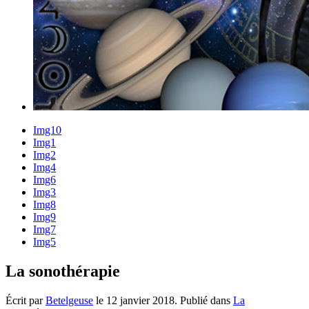
Img10
Img1
Img2
Img4
Img6
Img3
Img8
Img9
Img7
Img5
La sonothérapie
Écrit par
Betelgeuse
le
12 janvier 2018
. Publié dans
La