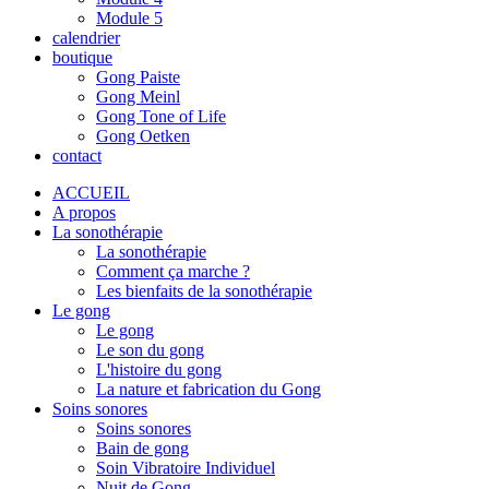
Module 5
calendrier
boutique
Gong Paiste
Gong Meinl
Gong Tone of Life
Gong Oetken
contact
ACCUEIL
A propos
La sonothérapie
La sonothérapie
Comment ça marche ?
Les bienfaits de la sonothérapie
Le gong
Le gong
Le son du gong
L'histoire du gong
La nature et fabrication du Gong
Soins sonores
Soins sonores
Bain de gong
Soin Vibratoire Individuel
Nuit de Gong