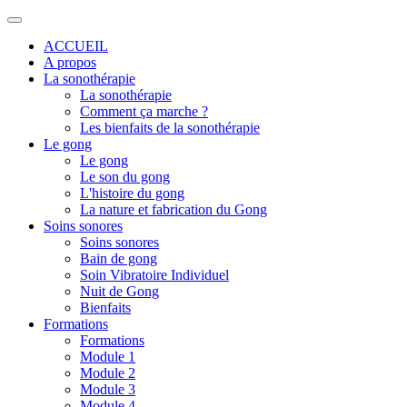
ACCUEIL
A propos
La sonothérapie
La sonothérapie
Comment ça marche ?
Les bienfaits de la sonothérapie
Le gong
Le gong
Le son du gong
L'histoire du gong
La nature et fabrication du Gong
Soins sonores
Soins sonores
Bain de gong
Soin Vibratoire Individuel
Nuit de Gong
Bienfaits
Formations
Formations
Module 1
Module 2
Module 3
Module 4