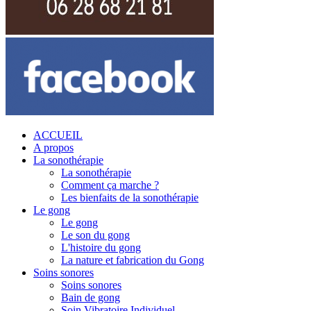
ACCUEIL
A propos
La sonothérapie
La sonothérapie
Comment ça marche ?
Les bienfaits de la sonothérapie
Le gong
Le gong
Le son du gong
L'histoire du gong
La nature et fabrication du Gong
Soins sonores
Soins sonores
Bain de gong
Soin Vibratoire Individuel