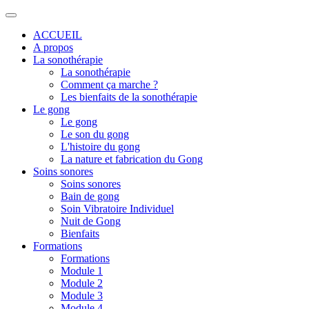
ACCUEIL
A propos
La sonothérapie
La sonothérapie
Comment ça marche ?
Les bienfaits de la sonothérapie
Le gong
Le gong
Le son du gong
L'histoire du gong
La nature et fabrication du Gong
Soins sonores
Soins sonores
Bain de gong
Soin Vibratoire Individuel
Nuit de Gong
Bienfaits
Formations
Formations
Module 1
Module 2
Module 3
Module 4