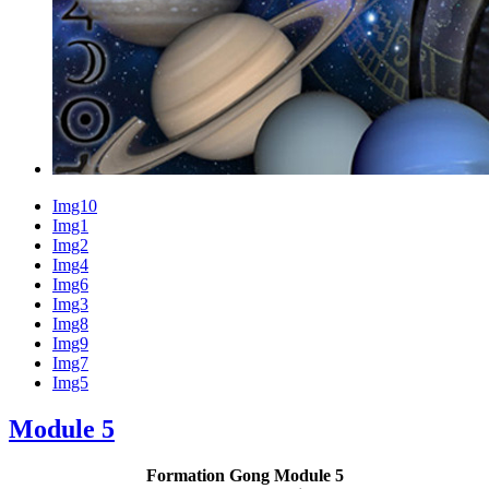
Img10
Img1
Img2
Img4
Img6
Img3
Img8
Img9
Img7
Img5
Module 5
Formation Gong Module 5