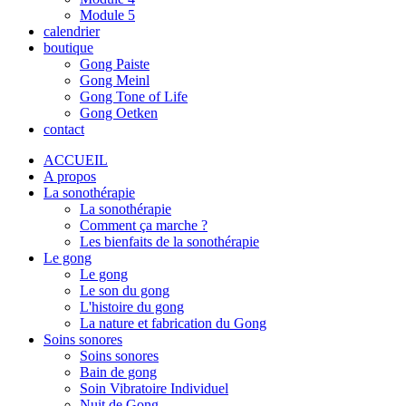
Module 5
calendrier
boutique
Gong Paiste
Gong Meinl
Gong Tone of Life
Gong Oetken
contact
ACCUEIL
A propos
La sonothérapie
La sonothérapie
Comment ça marche ?
Les bienfaits de la sonothérapie
Le gong
Le gong
Le son du gong
L'histoire du gong
La nature et fabrication du Gong
Soins sonores
Soins sonores
Bain de gong
Soin Vibratoire Individuel
Nuit de Gong