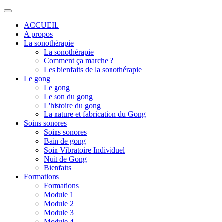
ACCUEIL
A propos
La sonothérapie
La sonothérapie
Comment ça marche ?
Les bienfaits de la sonothérapie
Le gong
Le gong
Le son du gong
L'histoire du gong
La nature et fabrication du Gong
Soins sonores
Soins sonores
Bain de gong
Soin Vibratoire Individuel
Nuit de Gong
Bienfaits
Formations
Formations
Module 1
Module 2
Module 3
Module 4