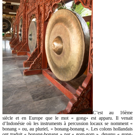
C’est au 16ème
siècle et en Europe que le mot « gong» est apparu. Il venait
d’Indonésie où les instruments à percussion locaux se nomment «
bonang » ou, au pluriel, « bonang-bonang ». Les colons hollandais
ont traduit « bonang-bonang » par « gom-gom », devenu « gong-