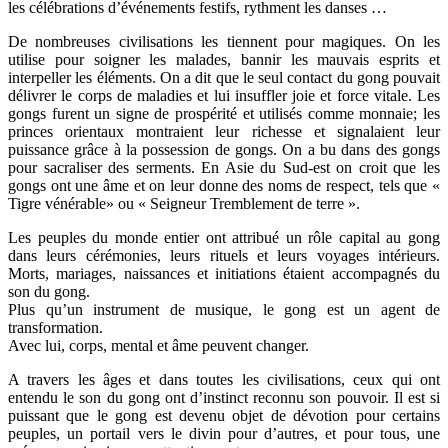
les célébrations d’événements festifs, rythment les danses …
De nombreuses civilisations les tiennent pour magiques. On les
utilise pour soigner les malades, bannir les mauvais esprits et
interpeller les éléments. On a dit que le seul contact du gong pouvait
délivrer le corps de maladies et lui insuffler joie et force vitale. Les
gongs furent un signe de prospérité et utilisés comme monnaie; les
princes orientaux montraient leur richesse et signalaient leur
puissance grâce à la possession de gongs. On a bu dans des gongs
pour sacraliser des serments. En Asie du Sud-est on croit que les
gongs ont une âme et on leur donne des noms de respect, tels que «
Tigre vénérable» ou « Seigneur Tremblement de terre ».
Les peuples du monde entier ont attribué un rôle capital au gong
dans leurs cérémonies, leurs rituels et leurs voyages intérieurs.
Morts, mariages, naissances et initiations étaient accompagnés du
son du gong.
Plus qu’un instrument de musique, le gong est un agent de
transformation.
Avec lui, corps, mental et âme peuvent changer.
A travers les âges et dans toutes les civilisations, ceux qui ont
entendu le son du gong ont d’instinct reconnu son pouvoir. Il est si
puissant que le gong est devenu objet de dévotion pour certains
peuples, un portail vers le divin pour d’autres, et pour tous, une