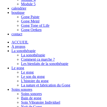
Module 5
calendrier
boutique
Gong Paiste
Gong Meinl
Gong Tone of Life
Gong Oetken
contact
ACCUEIL
A propos
La sonothérapie
La sonothérapie
Comment ça marche ?
Les bienfaits de la sonothérapie
Le gong
Le gong
Le son du gong
L'histoire du gong
La nature et fabrication du Gong
Soins sonores
Soins sonores
Bain de gong
Soin Vibratoire Individuel
Nuit de Gong