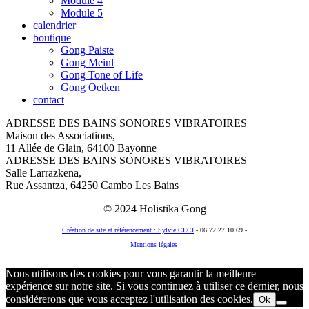
Module 4
Module 5
calendrier
boutique
Gong Paiste
Gong Meinl
Gong Tone of Life
Gong Oetken
contact
ADRESSE DES BAINS SONORES VIBRATOIRES
Maison des Associations,
11 Allée de Glain, 64100 Bayonne
ADRESSE DES BAINS SONORES VIBRATOIRES
Salle Larrazkena,
Rue Assantza, 64250 Cambo Les Bains
© 2024 Holistika Gong
Création de site et référencement : Sylvie CECI
- 06 72 27 10 69 -
Mentions légales
© 2018 Holistika Gong
Nous utilisons des cookies pour vous garantir la meilleure
expérience sur notre site. Si vous continuez à utiliser ce dernier, nous
considérerons que vous acceptez l'utilisation des cookies.
Ok