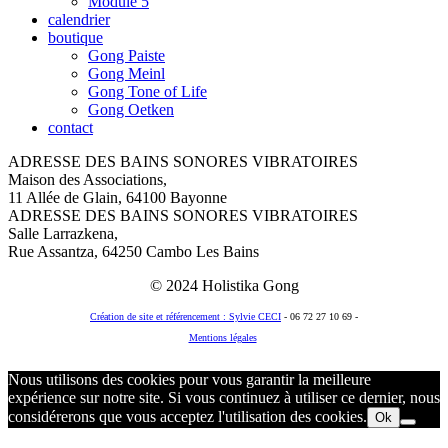
Module 5
calendrier
boutique
Gong Paiste
Gong Meinl
Gong Tone of Life
Gong Oetken
contact
ADRESSE DES BAINS SONORES VIBRATOIRES
Maison des Associations,
11 Allée de Glain, 64100 Bayonne
ADRESSE DES BAINS SONORES VIBRATOIRES
Salle Larrazkena,
Rue Assantza, 64250 Cambo Les Bains
© 2024 Holistika Gong
Création de site et référencement : Sylvie CECI
- 06 72 27 10 69 -
Mentions légales
© 2018 Holistika Gong
Nous utilisons des cookies pour vous garantir la meilleure
expérience sur notre site. Si vous continuez à utiliser ce dernier, nous
considérerons que vous acceptez l'utilisation des cookies.
Ok