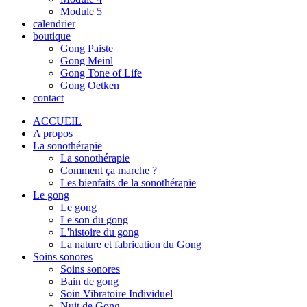
Module 5
calendrier
boutique
Gong Paiste
Gong Meinl
Gong Tone of Life
Gong Oetken
contact
ACCUEIL
A propos
La sonothérapie
La sonothérapie
Comment ça marche ?
Les bienfaits de la sonothérapie
Le gong
Le gong
Le son du gong
L'histoire du gong
La nature et fabrication du Gong
Soins sonores
Soins sonores
Bain de gong
Soin Vibratoire Individuel
Nuit de Gong