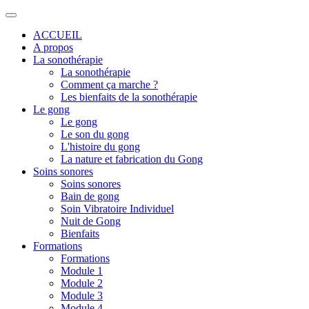
ACCUEIL
A propos
La sonothérapie
La sonothérapie
Comment ça marche ?
Les bienfaits de la sonothérapie
Le gong
Le gong
Le son du gong
L'histoire du gong
La nature et fabrication du Gong
Soins sonores
Soins sonores
Bain de gong
Soin Vibratoire Individuel
Nuit de Gong
Bienfaits
Formations
Formations
Module 1
Module 2
Module 3
Module 4