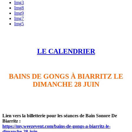
Img3
Img8
Img9
Img7
Img5
LE CALENDRIER
BAINS DE GONGS À BIARRITZ LE
DIMANCHE 28 JUIN
Lien vers la billetterie pour les séances de Bain Sonore De
Biarritz :
https://my.weezevent.com/bains-de-gongs-a-biarritz-le-
dimanche-28-juin