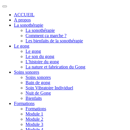
ACCUEIL
A propos
La sonothérapie
La sonothérapie
Comment ça marche ?
Les bienfaits de la sonothérapie
Le gong
Le gong
Le son du gong
L'histoire du gong
La nature et fabrication du Gong
Soins sonores
Soins sonores
Bain de gong
Soin Vibratoire Individuel
Nuit de Gong
Bienfaits
Formations
Formations
Module 1
Module 2
Module 3
Module 4