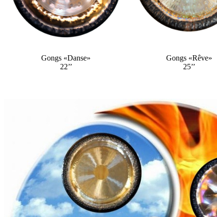
Gongs «Danse»
Gongs «Rêve»
22’’
25’’