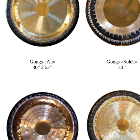
Gongs «Air»
Gongs «Soleil»
30’’ à 62’’
30’’