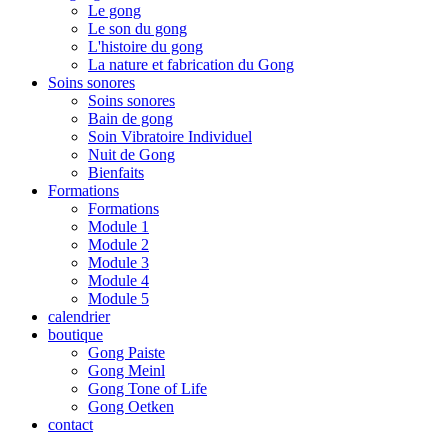
Le gong
Le son du gong
L'histoire du gong
La nature et fabrication du Gong
Soins sonores
Soins sonores
Bain de gong
Soin Vibratoire Individuel
Nuit de Gong
Bienfaits
Formations
Formations
Module 1
Module 2
Module 3
Module 4
Module 5
calendrier
boutique
Gong Paiste
Gong Meinl
Gong Tone of Life
Gong Oetken
contact