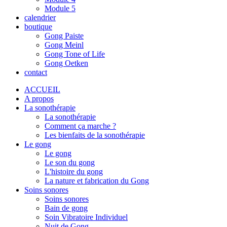
Module 5
calendrier
boutique
Gong Paiste
Gong Meinl
Gong Tone of Life
Gong Oetken
contact
ACCUEIL
A propos
La sonothérapie
La sonothérapie
Comment ça marche ?
Les bienfaits de la sonothérapie
Le gong
Le gong
Le son du gong
L'histoire du gong
La nature et fabrication du Gong
Soins sonores
Soins sonores
Bain de gong
Soin Vibratoire Individuel
Nuit de Gong