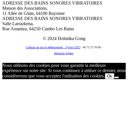
ADRESSE DES BAINS SONORES VIBRATOIRES
Maison des Associations,
11 Allée de Glain, 64100 Bayonne
ADRESSE DES BAINS SONORES VIBRATOIRES
Salle Larrazkena,
Rue Assantza, 64250 Cambo Les Bains
© 2024 Holistika Gong
Création de site et référencement : Sylvie CECI
- 06 72 27 10 69 -
Mentions légales
© 2018 Holistika Gong
Nous utilisons des cookies pour vous garantir la meilleure
expérience sur notre site. Si vous continuez à utiliser ce dernier, nous
considérerons que vous acceptez l'utilisation des cookies.
Ok