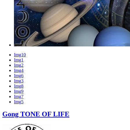
Img10
Img1
Img2
Img4
Img6
Img3
Img8
Img9
Img7
Img5
Gong TONE OF LIFE