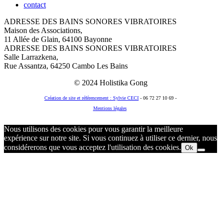
contact
ADRESSE DES BAINS SONORES VIBRATOIRES
Maison des Associations,
11 Allée de Glain, 64100 Bayonne
ADRESSE DES BAINS SONORES VIBRATOIRES
Salle Larrazkena,
Rue Assantza, 64250 Cambo Les Bains
© 2024 Holistika Gong
Création de site et référencement : Sylvie CECI
- 06 72 27 10 69 -
Mentions légales
© 2018 Holistika Gong
Nous utilisons des cookies pour vous garantir la meilleure
expérience sur notre site. Si vous continuez à utiliser ce dernier, nous
considérerons que vous acceptez l'utilisation des cookies.
Ok