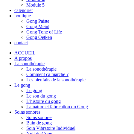
Module 5
calendrier
boutique
Gong Paiste
Gong Meinl
Gong Tone of Life
Gong Oetken
contact
ACCUEIL
A propos
La sonothérapie
La sonothérapie
Comment ça marche ?
Les bienfaits de la sonothérapie
Le gong
Le gong
Le son du gong
L'histoire du gong
La nature et fabrication du Gong
Soins sonores
Soins sonores
Bain de gong
Soin Vibratoire Individuel
Nuit de Gong