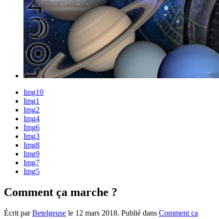
Img10
Img1
Img2
Img4
Img6
Img3
Img8
Img9
Img7
Img5
Comment ça marche ?
Écrit par
Betelgeuse
le
12 mars 2018
. Publié dans
Comment ca