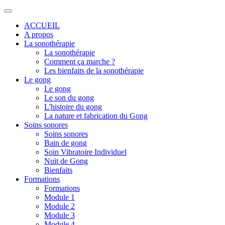
ACCUEIL
A propos
La sonothérapie
La sonothérapie
Comment ça marche ?
Les bienfaits de la sonothérapie
Le gong
Le gong
Le son du gong
L'histoire du gong
La nature et fabrication du Gong
Soins sonores
Soins sonores
Bain de gong
Soin Vibratoire Individuel
Nuit de Gong
Bienfaits
Formations
Formations
Module 1
Module 2
Module 3
Module 4