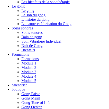
Les bienfaits de la sonothérapie
Le gong
Le gong
Le son du gong
L'histoire du gong
La nature et fabrication du Gong
Soins sonores
Soins sonores
Bain de gong
Soin Vibratoire Individuel
Nuit de Gong
Bienfaits
Formations
Formations
Module 1
Module 2
Module 3
Module 4
Module 5
calendrier
boutique
Gong Paiste
Gong Meinl
Gong Tone of Life
Gong Oetken