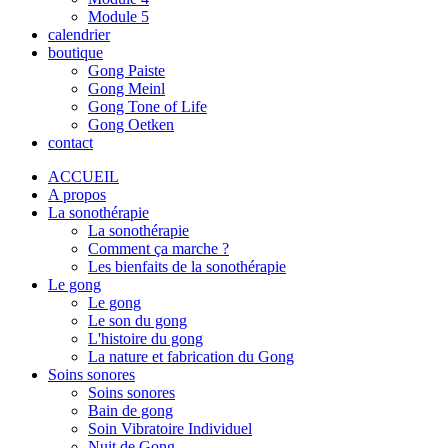
Module 5
calendrier
boutique
Gong Paiste
Gong Meinl
Gong Tone of Life
Gong Oetken
contact
ACCUEIL
A propos
La sonothérapie
La sonothérapie
Comment ça marche ?
Les bienfaits de la sonothérapie
Le gong
Le gong
Le son du gong
L'histoire du gong
La nature et fabrication du Gong
Soins sonores
Soins sonores
Bain de gong
Soin Vibratoire Individuel
Nuit de Gong