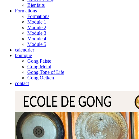
Bienfaits
Formations
Formations
Module 1
Module 2
Module 3
Module 4
Module 5
calendrier
boutique
Gong Paiste
Gong Meinl
Gong Tone of Life
Gong Oetken
contact