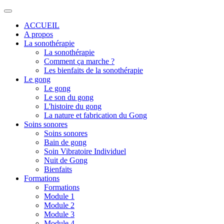
ACCUEIL
A propos
La sonothérapie
La sonothérapie
Comment ça marche ?
Les bienfaits de la sonothérapie
Le gong
Le gong
Le son du gong
L'histoire du gong
La nature et fabrication du Gong
Soins sonores
Soins sonores
Bain de gong
Soin Vibratoire Individuel
Nuit de Gong
Bienfaits
Formations
Formations
Module 1
Module 2
Module 3
Module 4